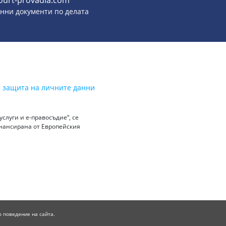
ourt-provadia.com
онни документи по делата
а защита на личните данни
слуги и е-правосъдие“, се
инансирана от Европейския
о поведение на сайта.