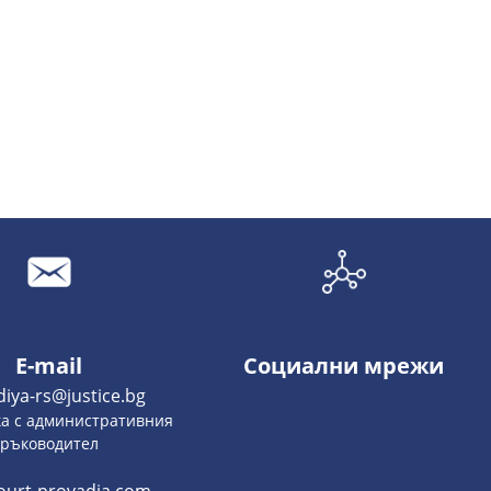
E-mail
Социални мрежи
diya-rs@justice.bg
ка с административния
ръководител