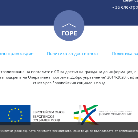
del@c
- за електр
ГОРЕ
нно правосъдие
Политика за достъпност
Политика з
трализиране на порталите в СП за достъп на граждани до информация, е-у
а подкрепа на Оперативна програма „Добро управление“ 2014-2020, съф
съюз чрез Европейския социален фонд
исквитки (cookies). Като приемете бисквитките, можете да се възползвате от оптималнот