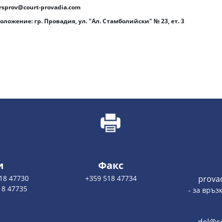
rsprov@court-provadia.com
ложение: гр. Провадия, ул. "Ал. Стамболийски" № 23, ет. 3
и
Факс
18 47730
+359 518 47734
prova
18 47735
- за връз