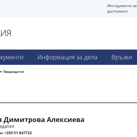
Инструменти за
достъпност
ДИЯ
кументи
Информация за дела
Връзки
Председател
я Димитрова Алексиева
едател
н:
+359 51 847733