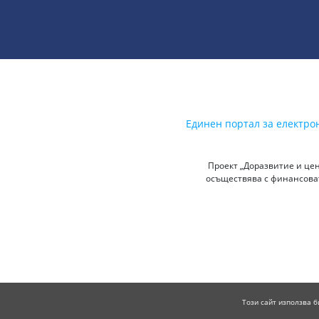
Единен портал за електро
Проект „Доразвитие и цен
осъществява с финансоват
Този сайт използва б