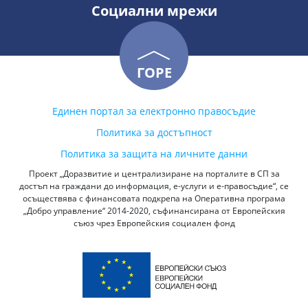
Социални мрежи
ГОРЕ
Единен портал за електронно правосъдие
Политика за достъпност
Политика за защита на личните данни
Проект „Доразвитие и централизиране на порталите в СП за
достъп на граждани до информация, е-услуги и е-правосъдие“, се
осъществява с финансовата подкрепа на Оперативна програма
„Добро управление“ 2014-2020, съфинансирана от Европейския
съюз чрез Европейския социален фонд