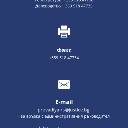
Деловодство: +359 518 47735
Факс
+359 518 47734
E-mail
provadiya-rs@justice.bg
- за връзка с административния ръководител